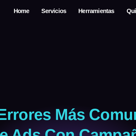
Home
Servicios
Herramientas
Qui
 Errores Más Comu
e Ads Con Campa