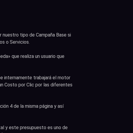
er nuestro tipo de Campaña Base si
s o Servicios.
da» que realiza un usuario que
ue internamente trabajará el motor
n Costo por Clic por las diferentes
ción 4 de la misma página y así
tal y este presupuesto es uno de