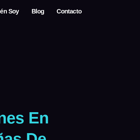
én Soy
Blog
Contacto
nes En
ñas De